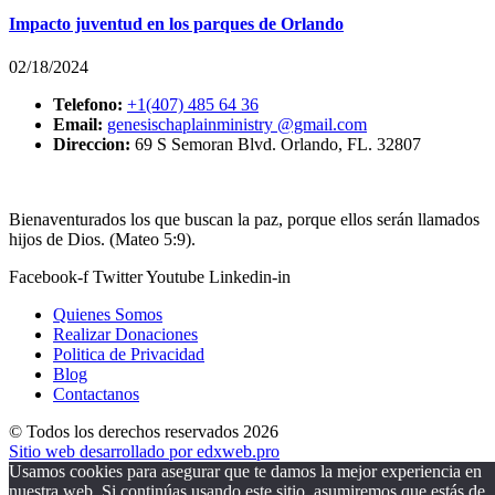
Impacto juventud en los parques de Orlando
02/18/2024
Telefono:
+1(407) 485 64 36
Email:
genesischaplainministry @gmail.com
Direccion:
69 S Semoran Blvd. Orlando, FL. 32807
Bienaventurados los que buscan la paz, porque ellos serán llamados
hijos de Dios. (Mateo 5:9).
Facebook-f
Twitter
Youtube
Linkedin-in
Quienes Somos
Realizar Donaciones
Politica de Privacidad
Blog
Contactanos
© Todos los derechos reservados
2026
Sitio web desarrollado por edxweb.pro
Usamos cookies para asegurar que te damos la mejor experiencia en
nuestra web. Si continúas usando este sitio, asumiremos que estás de